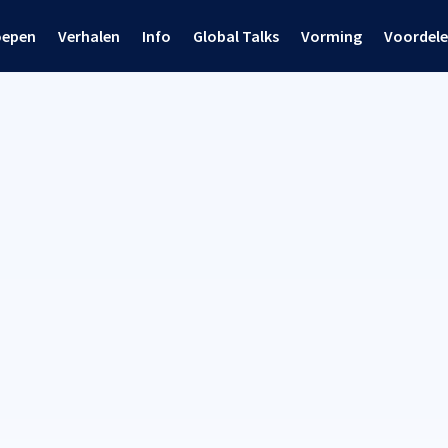
oepen
Verhalen
Info
Global Talks
Vorming
Voordel