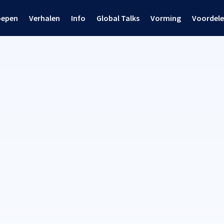
oepen
Verhalen
Info
Global Talks
Vorming
Voordel