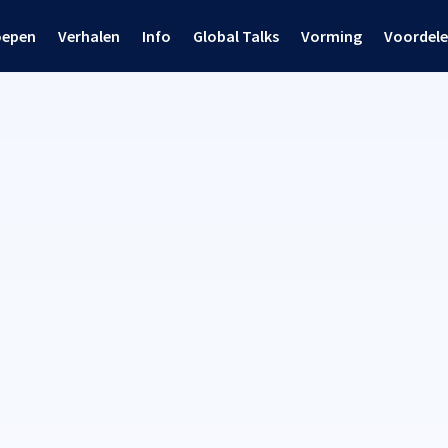
oepen
Verhalen
Info
Global Talks
Vorming
Voordel