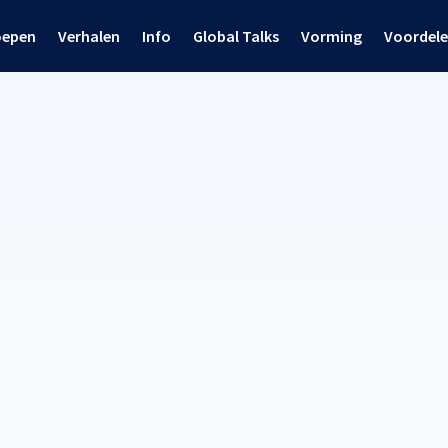
oepen
Verhalen
Info
Global Talks
Vorming
Voordel