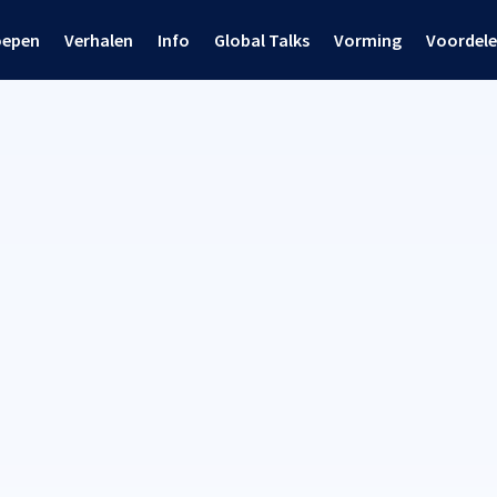
oepen
Verhalen
Info
Global Talks
Vorming
Voordel