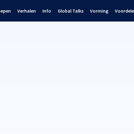
oepen
Verhalen
Info
Global Talks
Vorming
Voordel