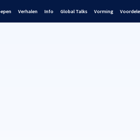
oepen
Verhalen
Info
Global Talks
Vorming
Voordel