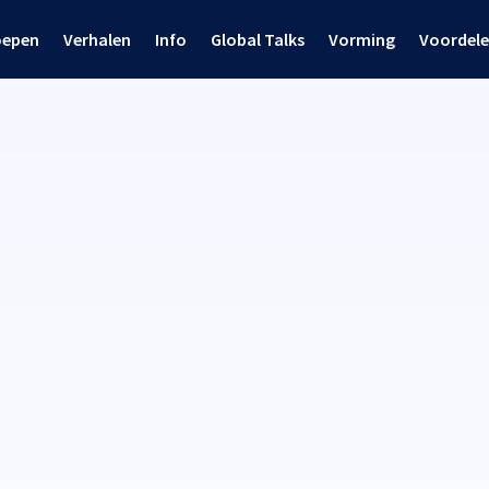
oepen
Verhalen
Info
Global Talks
Vorming
Voordel