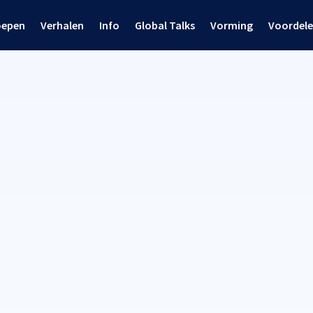
oepen
Verhalen
Info
Global Talks
Vorming
Voordel