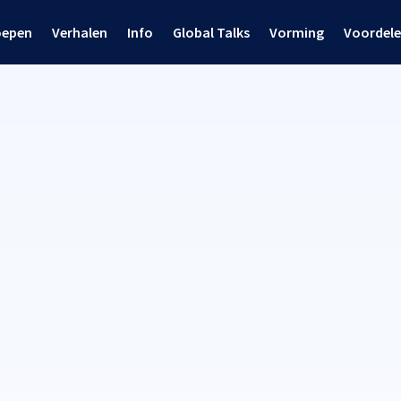
oepen
Verhalen
Info
Global Talks
Vorming
Voordel