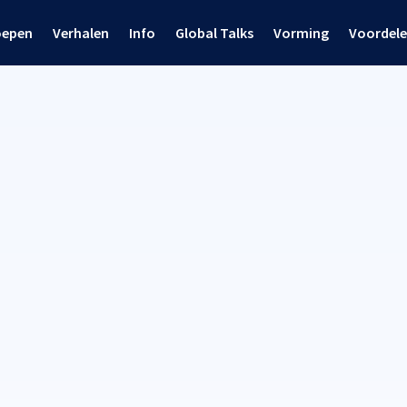
oepen
Verhalen
Info
Global Talks
Vorming
Voordel