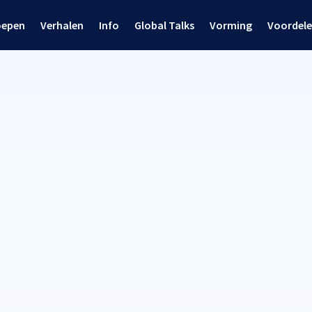
oepen
Verhalen
Info
Global Talks
Vorming
Voordel