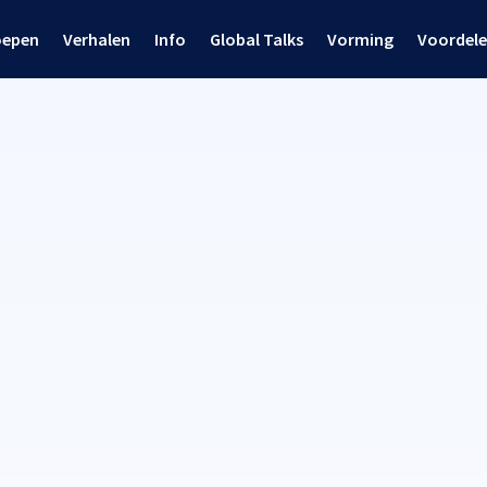
oepen
Verhalen
Info
Global Talks
Vorming
Voordel