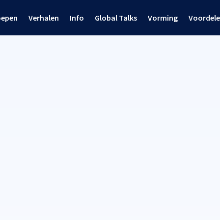
oepen
Verhalen
Info
Global Talks
Vorming
Voordel