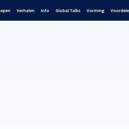
oepen
Verhalen
Info
Global Talks
Vorming
Voordel