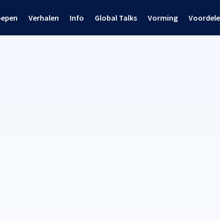
oepen
Verhalen
Info
Global Talks
Vorming
Voordel