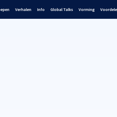
oepen
Verhalen
Info
Global Talks
Vorming
Voordel