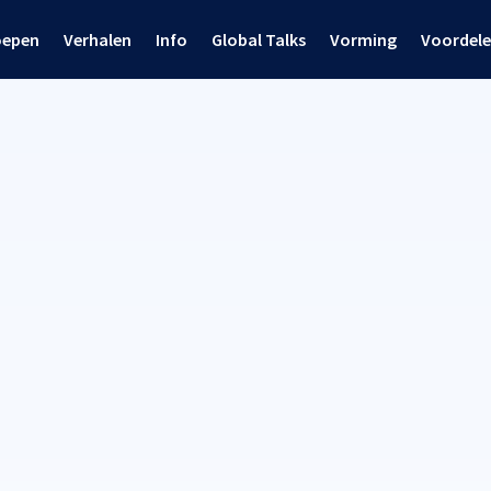
oepen
Verhalen
Info
Global Talks
Vorming
Voordel