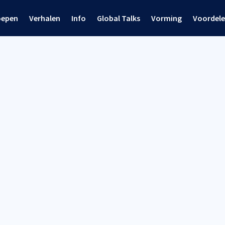
oepen
Verhalen
Info
Global Talks
Vorming
Voordel