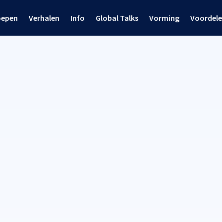
oepen
Verhalen
Info
Global Talks
Vorming
Voordel