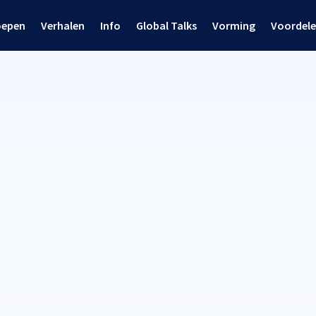
oepen
Verhalen
Info
Global Talks
Vorming
Voordel