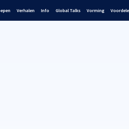
oepen
Verhalen
Info
Global Talks
Vorming
Voordel