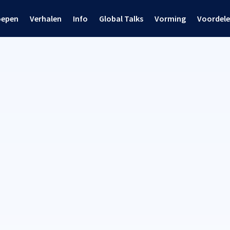
oepen
Verhalen
Info
Global Talks
Vorming
Voordel