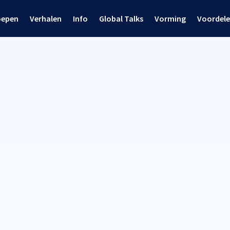
oepen
Verhalen
Info
Global Talks
Vorming
Voordel