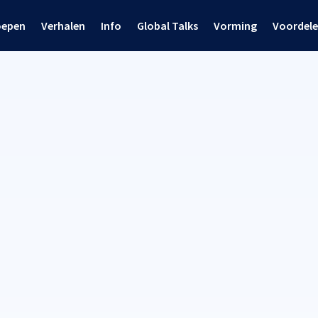
oepen
Verhalen
Info
Global Talks
Vorming
Voordel