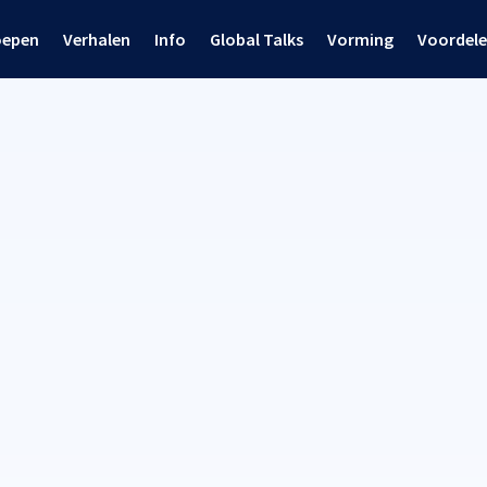
oepen
Verhalen
Info
Global Talks
Vorming
Voordel