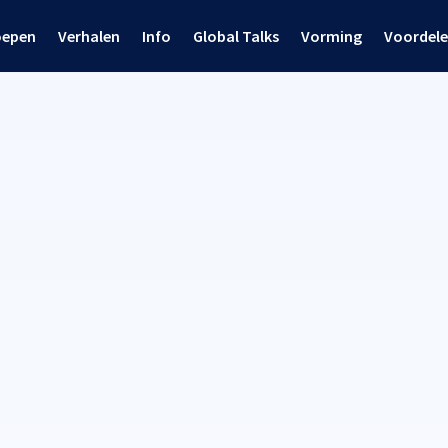
oepen
Verhalen
Info
Global Talks
Vorming
Voordel