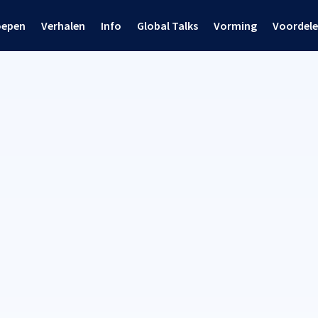
oepen
Verhalen
Info
Global Talks
Vorming
Voordel