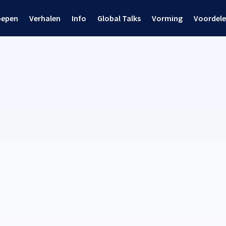
oepen
Verhalen
Info
Global Talks
Vorming
Voordel