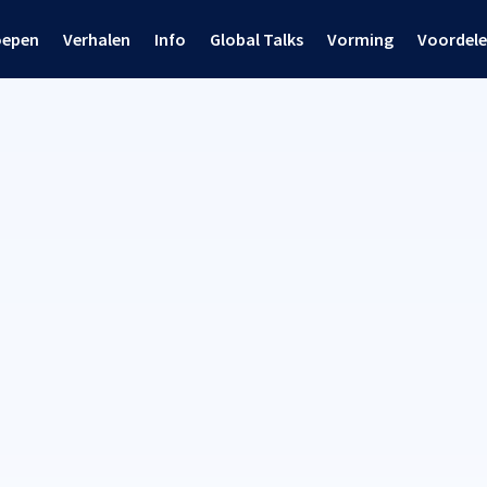
oepen
Verhalen
Info
Global Talks
Vorming
Voordel