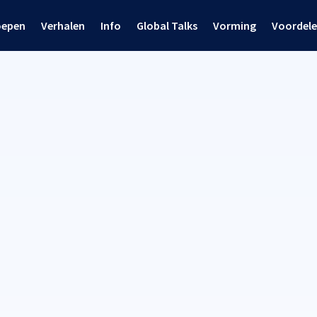
oepen
Verhalen
Info
Global Talks
Vorming
Voordel