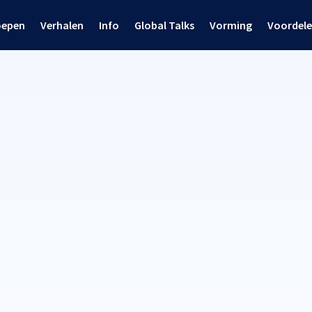
oepen
Verhalen
Info
Global Talks
Vorming
Voordel