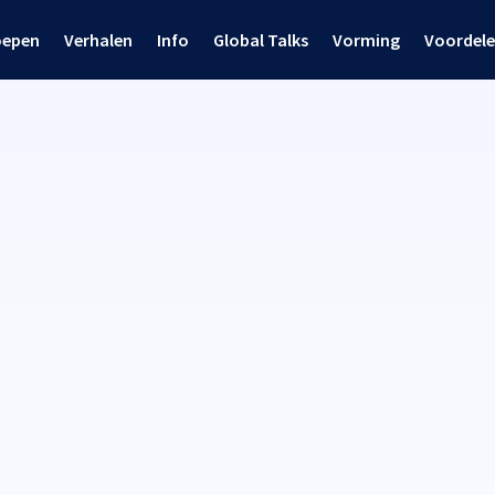
oepen
Verhalen
Info
Global Talks
Vorming
Voordel