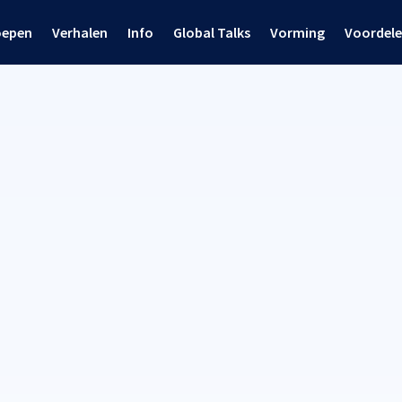
oepen
Verhalen
Info
Global Talks
Vorming
Voordel