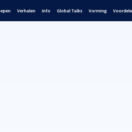
oepen
Verhalen
Info
Global Talks
Vorming
Voordel