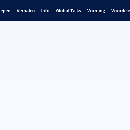
oepen
Verhalen
Info
Global Talks
Vorming
Voordel