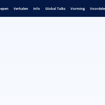
oepen
Verhalen
Info
Global Talks
Vorming
Voordel