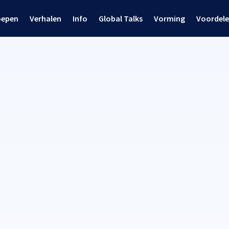
oepen
Verhalen
Info
Global Talks
Vorming
Voordel