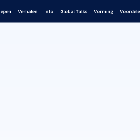
oepen
Verhalen
Info
Global Talks
Vorming
Voordel