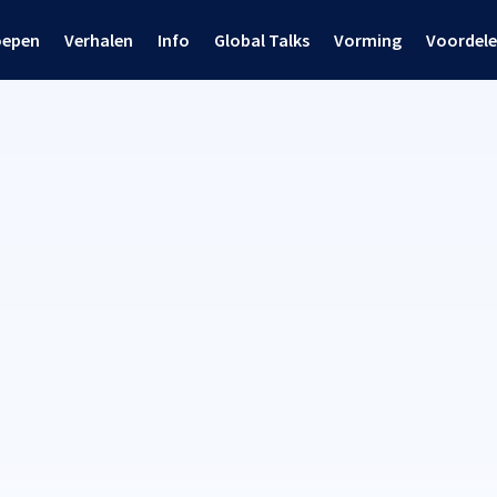
oepen
Verhalen
Info
Global Talks
Vorming
Voordel