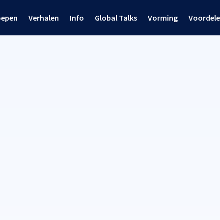
oepen
Verhalen
Info
Global Talks
Vorming
Voordel