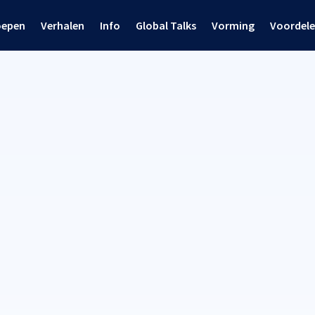
oepen
Verhalen
Info
Global Talks
Vorming
Voordel