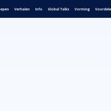
oepen
Verhalen
Info
Global Talks
Vorming
Voordel