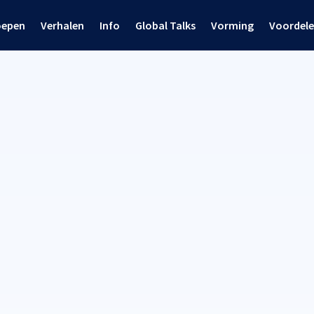
oepen
Verhalen
Info
Global Talks
Vorming
Voordel