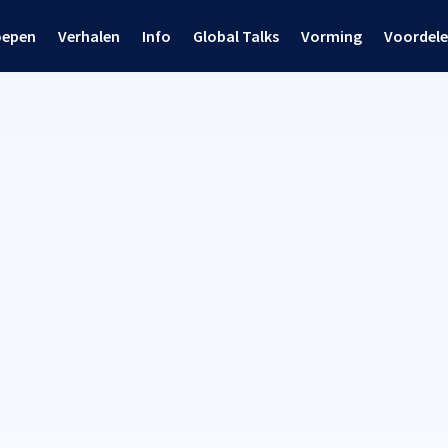
oepen
Verhalen
Info
Global Talks
Vorming
Voordel