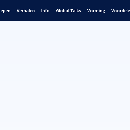
oepen
Verhalen
Info
Global Talks
Vorming
Voordel