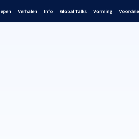
oepen
Verhalen
Info
Global Talks
Vorming
Voordel