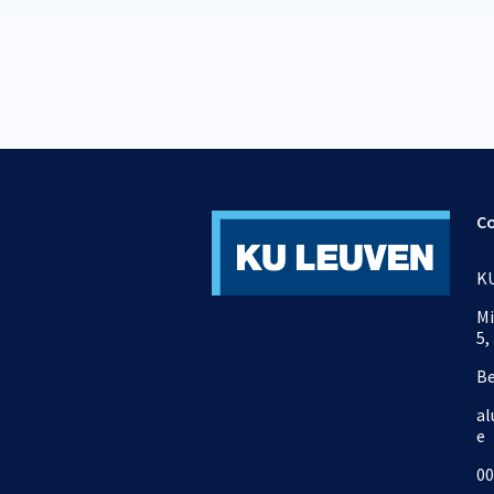
C
KU
Mi
5,
B
al
e
00