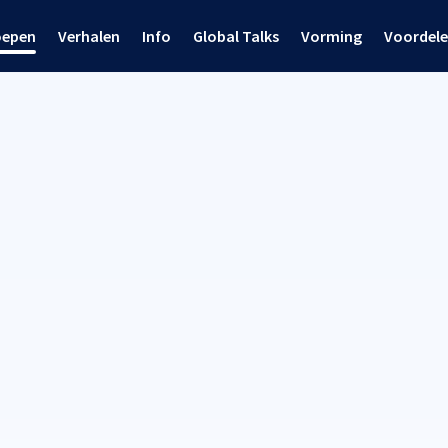
oepen
Verhalen
Info
Global Talks
Vorming
Voordel