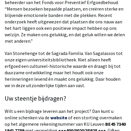
beheerder van het Fonds voor Preventief Erfgoedbehoud.
“Mensen bezoeken bepaalde plaatsen, en creëren sterke en
blijvende emotionele banden met die plekken. Recent
onderzoek heeft uitgewezen dat plaatsen die ons nauw aan
het hart liggen ook een positieve impact hebben op ons
welzijn. Ze maken ons gelukkig, en dat geluk willen we delen
met anderen.”
Van Stonehenge tot de Sagrada Familia. Van Sagalassos tot
onze eigen universiteitsbibliotheek. Niet alleen heeft
erfgoed een cultureel-historische waarde en draagt bij tot
duurzame ontwikkeling maar het houdt ook onze
herinneringen levend én maakt ons gelukkig. Daar houden
we in deze uitzonderlijke tijden aan vast.
Uw steentje bijdragen?
Wilt u een bijdrage leveren aan het project? Dan kunt u
online schenken via de
website
of een storting overmaken
op het algemene rekeningnummer van KU Leuven
BE45 7340
1941 7789
met vermelding
+++400/0020/35928 +++
. Giften