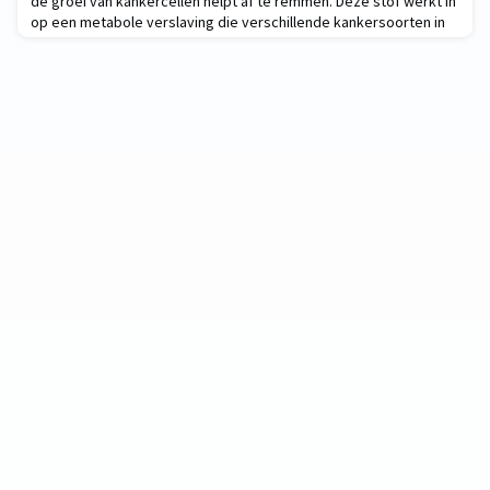
de groei van kankercellen helpt af te remmen. Deze stof werkt in
op een metabole verslaving die verschillende kankersoorten in
staat stelt om te groeien. Dat blijkt uit een studie op celculturen
en proefdieren, uitgevoerd door verschillende
onderzoekslabo’s van de KU Leuven.Kankercellen gebruiken
verschillende biologische mechanismen om