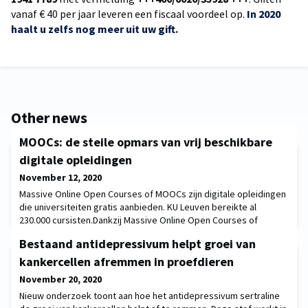
vanaf € 40 per jaar leveren een fiscaal voordeel op.
In 2020
haalt u zelfs nog meer uit uw gift.
Other news
MOOCs: de steile opmars van vrij beschikbare
digitale opleidingen
November 12, 2020
Massive Online Open Courses of MOOCs zijn digitale opleidingen
die universiteiten gratis aanbieden. KU Leuven bereikte al
230.000 cursisten.Dankzij Massive Online Open Courses of
MOOCs kan je van thuis uit gratis digitale opleidingen volgen van
Bestaand antidepressivum helpt groei van
topuniversiteiten uit de hele wereld. Geen wonder dat MOOCs zo
in de lift zitten. KU Leuven wist al 230 000 cursisten te
kankercellen afremmen in proefdieren
bereiken.Ontdek het volledige onde
November 20, 2020
Nieuw onderzoek toont aan hoe het antidepressivum sertraline